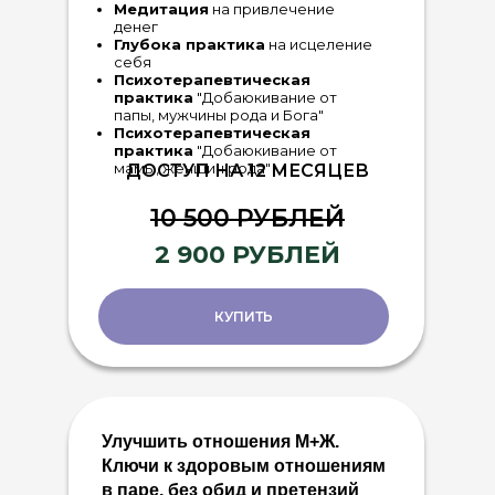
Медитация
на привлечение
денег
Глубока практика
на исцеление
себя
Психотерапевтическая
практика
"Добаюкивание от
папы, мужчины рода и Бога"
Психотерапевтическая
практика
"Добаюкивание от
мамы, женщин рода"
ДОСТУП НА 12 МЕСЯЦЕВ
10 500 РУБЛЕЙ
2 900 РУБЛЕЙ
КУПИТЬ
Улучшить отношения М+Ж.
Ключи к здоровым отношениям
в паре, без обид и претензий